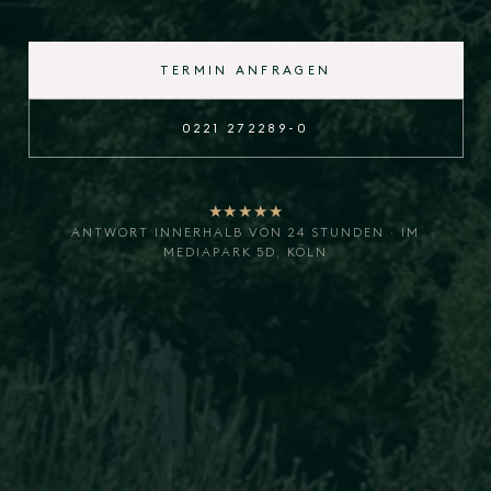
TERMIN ANFRAGEN
0221 272289-0
★★★★★
ANTWORT INNERHALB VON 24 STUNDEN · IM
MEDIAPARK 5D, KÖLN