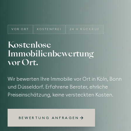
VOR ORT
KOSTENFREI
24 H RÜCKRUF
Kostenlose
Immobilienbewertung
vor Ort.
Wir bewerten Ihre Immobilie vor Ort in Köln, Bonn
und Düsseldorf. Erfahrene Berater, ehrliche
Preiseinschätzung, keine versteckten Kosten.
BEWERTUNG ANFRAGEN