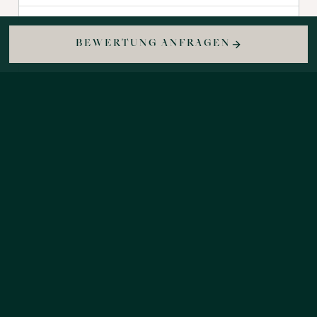
BEWERTUNG ANFRAGEN
Persönlich erklärt —
kein Verkaufsdruck
Sie sprechen mit einem festen
Ansprechpartner aus Köln, der Ihnen die
Bewertung in Ruhe erklärt. Keine
Hochglanz-Präsentation, kein Drängen,
keine Folgeanrufe ohne Wunsch.