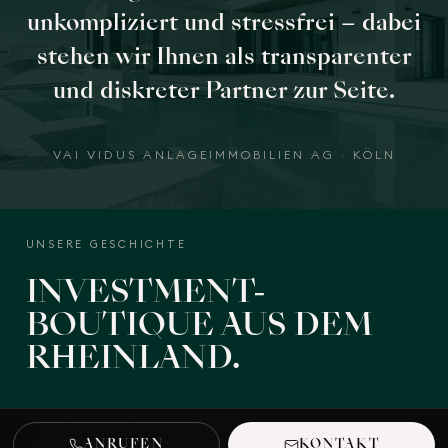
unkompliziert und stressfrei – dabei
stehen wir Ihnen als transparenter
und diskreter Partner zur Seite.
VAI VIDUS ANLAGEIMMOBILIEN AG · KÖLN
UNSERE GESCHICHTE
INVESTMENT-
BOUTIQUE
AUS DEM
RHEINLAND.
Unsere Aufgabe als Immobilienmakler ist es, Sie durch den
komplexen Immobilienmarkt zu navigieren. Das Team der
ANRUFEN
KONTAKT